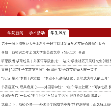
学院新闻
学术活动
学生风采
第十一届上海财经大学本科生全球可持续发展学术英语论坛顺利举办
喜报｜我校2026年全国大学生英语竞赛（NECCS）喜讯
研思践悟 硕果纷呈｜外国语学院依托“一站式”学生社区开展研究生创新基金
喜报 | 我院学子荣获第三届“中国思想”话语汉英翻译大赛一等奖
“Sufer·星光”专栏 | 许雅鑫：“专业不只是搞研究，更能成为帮人的工具”
书香蕴正气·经典启廉心——外国语学院“一站式”学生社区：“阅读之星·悦读
外国语学院“一站式”学生社区“自我寻宝记”心理疗愈活动圆满举办
觉察当下，放松心灵——外国语学院成功举办“精神深呼吸：正念解压放松心