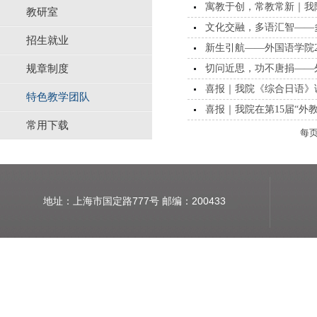
寓教于创，常教常新｜我院
教研室
文化交融，多语汇智——
招生就业
新生引航——外国语学院2
规章制度
切问近思，功不唐捐——外
喜报｜我院《综合日语》课
特色教学团队
喜报｜我院在第15届“外
常用下载
每
地址：上海市国定路777号 邮编：200433