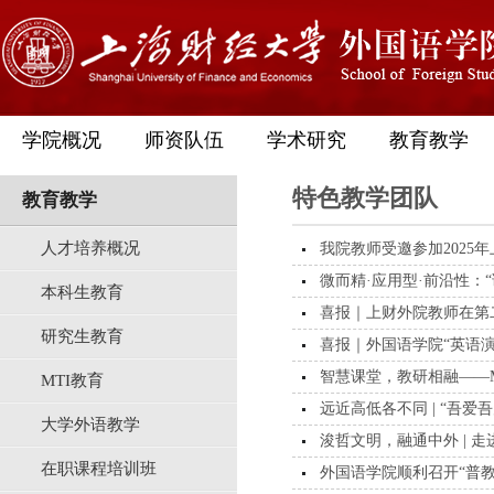
学院概况
师资队伍
学术研究
教育教学
特色教学团队
教育教学
人才培养概况
我院教师受邀参加2025年
微而精·应用型·前沿性：“
本科生教育
喜报｜上财外院教师在第
研究生教育
喜报｜外国语学院“英语演
智慧课堂，教研相融——M
MTI教育
远近高低各不同 | “吾爱
大学外语教学
浚哲文明，融通中外 | 
在职课程培训班
外国语学院顺利召开“普教与