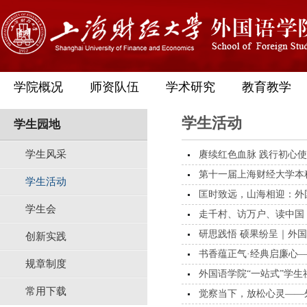
学院概况
师资队伍
学术研究
教育教学
学生活动
学生园地
学生风采
赓续红色血脉 践行初心使
第十一届上海财经大学本
学生活动
匡时致远，山海相迎：外国
学生会
走千村、访万户、读中国 |
研思践悟 硕果纷呈｜外国
创新实践
书香蕴正气·经典启廉心——
规章制度
外国语学院“一站式”学生社
常用下载
觉察当下，放松心灵——外