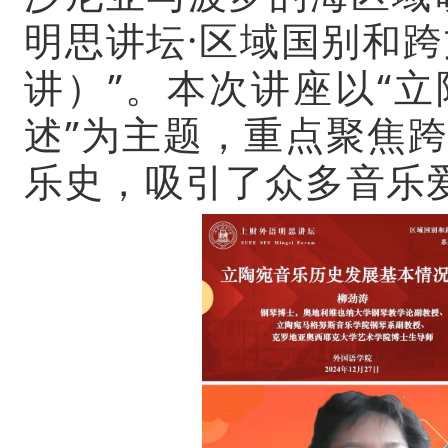
明思讲坛·区域国别和跨
讲）”
。本次讲座
以“
立
述
”为
主题，重点聚焦
乐史，吸引了众多音乐