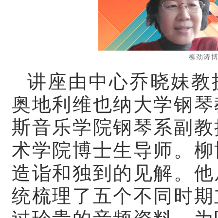
柳劲涛
讲座由中心
乔晓妹教
奥地利维也纳大学钢琴
斯音乐学院钢琴系副教
术学院博士生导师。柳
造诣和独到的见解。他
统梳理了五个不同时期
过珍贵的音频资料，为